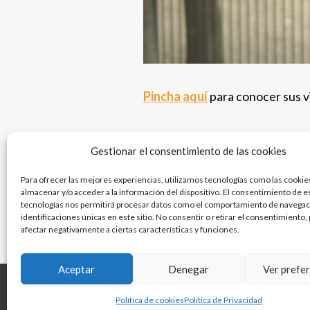
Pincha aquí
para conocer sus v
Gestionar el consentimiento de las cookies
Para ofrecer las mejores experiencias, utilizamos tecnologías como las cookie
almacenar y/o acceder a la información del dispositivo. El consentimiento de e
tecnologías nos permitirá procesar datos como el comportamiento de navegaci
identificaciones únicas en este sitio. No consentir o retirar el consentimiento
afectar negativamente a ciertas características y funciones.
Aceptar
Denegar
Ver prefe
Inicio
Quiénes Somos
Rev
Política de cookies
Política de Privacidad
de cookies (UE)