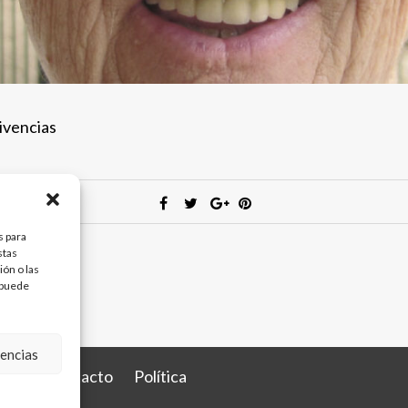
ivencias
s para
stas
ón o las
, puede
rencias
ista
Contacto
Política