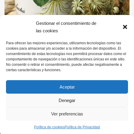
Gestionar el consentimiento de
las cookies
Pincha aquí
para ver nuestro artículo
Para ofrecer las mejores experiencias, utilizamos tecnologías como las
cookies para almacenar y/o acceder a la información del dispositivo. El
consentimiento de estas tecnologías nos permitirá procesar datos como el
comportamiento de navegación o las identificaciones únicas en este sitio.
No consentir o retirar el consentimiento, puede afectar negativamente a
ciertas características y funciones.
Aceptar
Denegar
Inicio
Quiénes Somos
Revista
Contacto
Política de
Ver preferencias
cookies (UE)
Asociación Cultural El Jaraiz
Política de cookies
Política de Privacidad