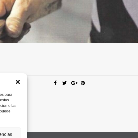
ies para
 estas
ción o las
, puede
rencias